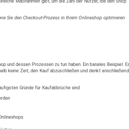
hlreiche Maßnahmen gibt, um die Zahl der Nutzer, die den Shop
 wie Sie den Checkout-Prozess in Ihrem Onlineshop optimieren
hop und dessen Prozessen zu tun haben. Ein banales Beispiel: E
halb keine Zeit, den Kauf abzuschließen und denkt anschließend
äufigsten Gründe für Kaufabbrüche sind:
erden
 Onlineshops