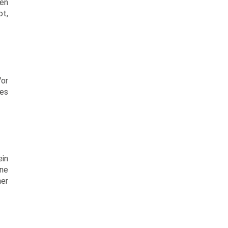
nen
ot,
Vor
 es
ein
ne
ner