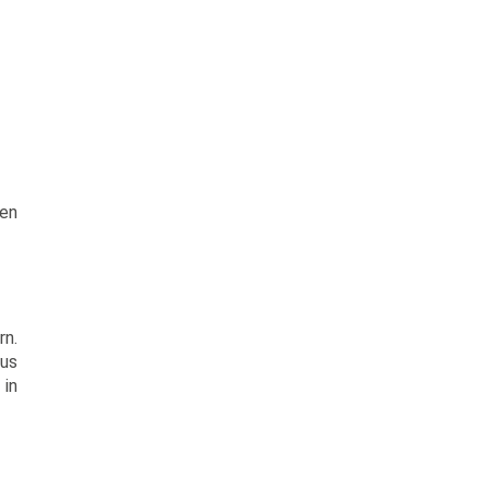
en
rn.
aus
 in