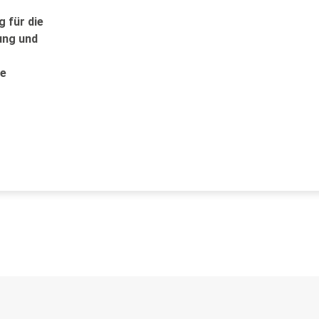
 für die
ung und
te