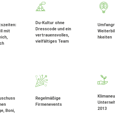
Du-Kultur ohne
tszeiten:
Umfangr
Dresscode und ein
ll mit
Weiterbi
vertrauensvolles,
eich,
hkeiten
vielfältiges Team
ich
Klimaneu
Zuschuss
Regelmäßige
Unterneh
chen
Firmenevents
2013
e, Boni,