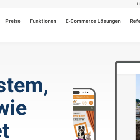
U
Preise
Funktionen
E-Commerce Lösungen
Ref
stem,
wie
t