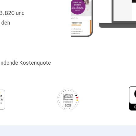
B, B2C und
m den
kendende Kostenquote