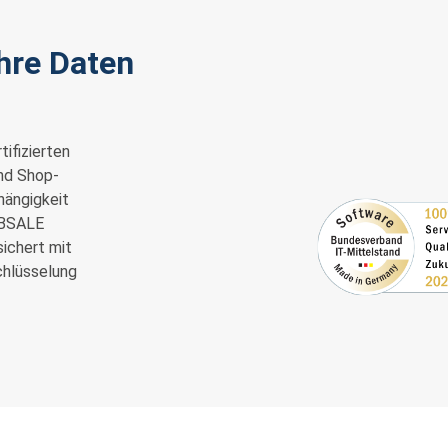
hre Daten
ifizierten
nd Shop-
hängigkeit
EBSALE
ichert mit
chlüsselung