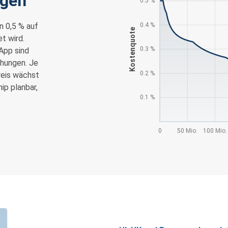
ngen
n 0,5 % auf
t wird.
App sind
chungen. Je
reis wächst
ip planbar,