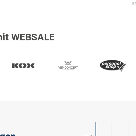
i
 mit WEBSALE