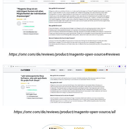
https://omr.com/de/reviews/product/magento-open-source#reviews
https://omr.com/de/reviews/product/magento-open-source/all